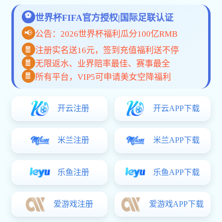
创立初心与品牌愿景
自创立之初，九游体育就确立了“科技驱动体育创新”的发展
方向，融合赛事直播、数据分析与观赛互动体验，打造兼具
专业性与沉浸感的体育平台。 我们希望通过技术力量让九
游体育(NineGameSports)官方网站等体育内容更便捷、更
智能地触达全球用户。