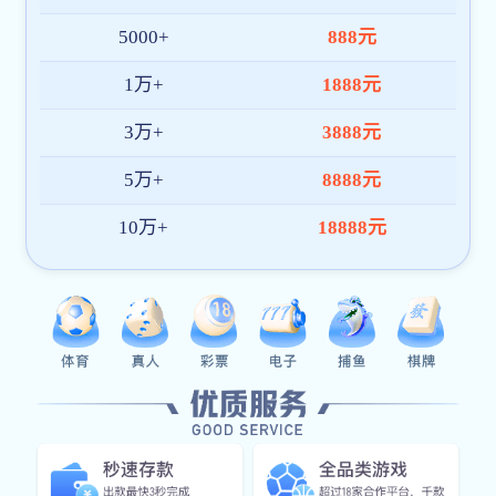
智能风控体系
依托九游体育平台的AI识别与行为建模系统，实现安全从响应向
主动识别演进。