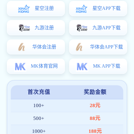
平台技术与服务能力
平台构建了一套高可用的全终端直播服务架构，集成智能风
控、秒级加载、多节点加速等核心技术，确保不同区域用户
都能流畅体验体育赛事。 同时，九游体育提供全天候客服
支持与数据同步，致力于打造值得信赖的观赛首选平台。