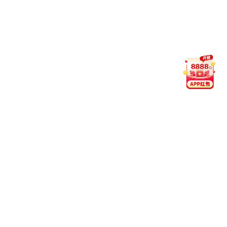
用户口碑推荐
这些评论来自真实用户体验
Leo_X7
这款 App 的赛事更新速度让我很满意，数据准确不
界
卡顿。九游体育 做得比很多平台稳定多了。
余