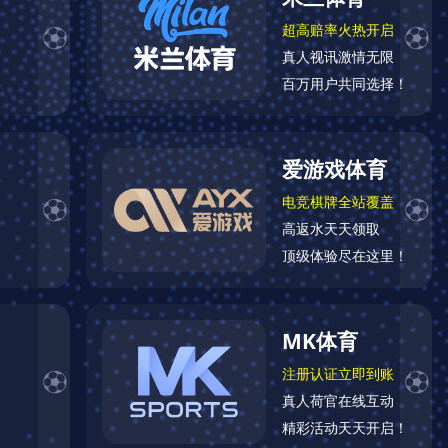
引援计划启动
沙里与里奇上。随着球
必须引进新鲜血液，以
凭借其速度和突破能力
奠定基础。此外，引援