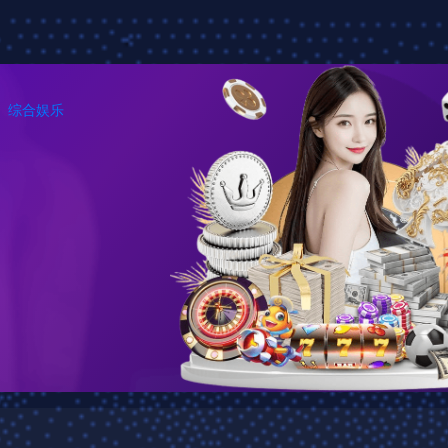
App
关于我们
体育看点
体育盛事
门体育项目。
容实时更新
。