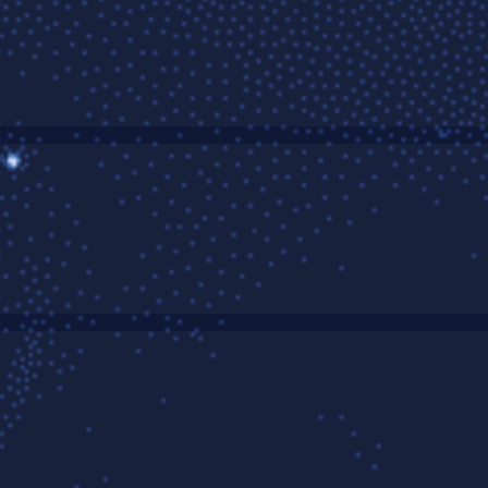
建中场目标锁定亚沙里与里奇
2026-07-09 01:50
0 次阅读
首页
/
体育看点
正在进行一场重大的中场重建，目标锁定在两位潜力球员——亚
的起伏，尤其是在中场表现不尽如人意的情况下，管理层意识到
能力。亚沙里以其出色的控球和组织能力而受到关注，而里奇则
两位球员的加盟不仅能改善球队的战术打法，更将为未来的发展