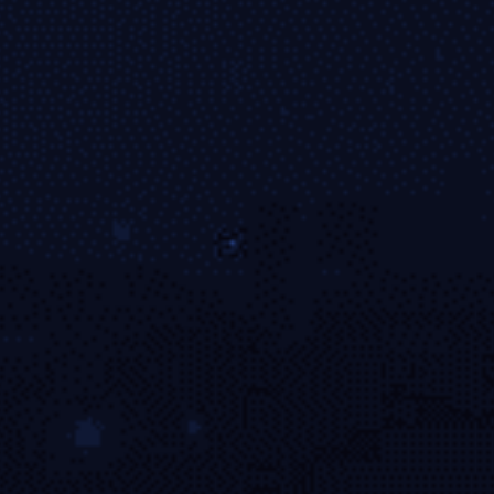
App下载
关于我们
隐私政策
服务协议
网站地图